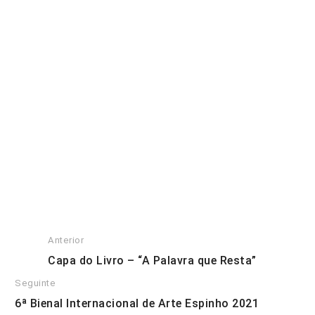
Os índios da meia praia - Óleo sobre papel, 70 cm x 100 cm
Anterior
Capa do Livro – “A Palavra que Resta”
Seguinte
6ª Bienal Internacional de Arte Espinho 2021