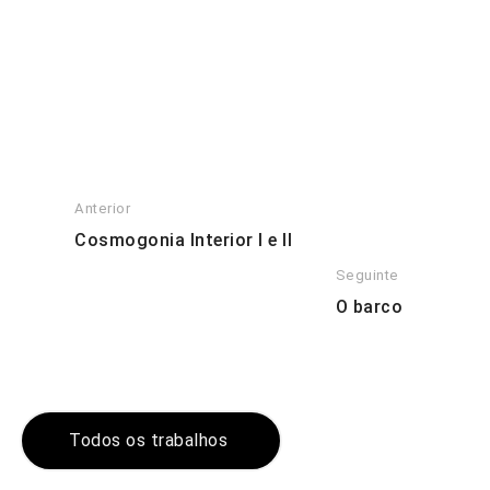
Vento Terra Fogo Alma - Óleo sobre papel, 50 cm x 70 cm
Anterior
Cosmogonia Interior I e II
Seguinte
O barco
Todos os trabalhos