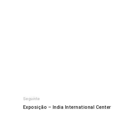
REVERSO: e-poema elegíaco
Seguinte
Exposição – India International Center